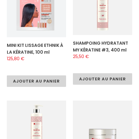
À
#3,
o
LA
400
n
KÉRATINE,
ml
100
:
ml
SHAMPOING HYDRATANT
MINI KIT LISSAGE ETHNIK À
MY KÉRATINE #3, 400 ml
LA KÉRATINE, 100 ml
Prix
25,50 €
Prix
125,80 €
normal
normal
AJOUTER AU PANIER
AJOUTER AU PANIER
SOIN
MASQUE
HYDRATANT
RÉPARATEUR
MY
MY
KÉRATINE
KÉRATINE,
#3,
200
400
ml