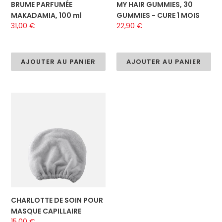
BRUME PARFUMÉE
MY HAIR GUMMIES, 30
MAKADAMIA, 100 ml
GUMMIES - CURE 1 MOIS
Prix
31,00 €
Prix
22,90 €
normal
normal
AJOUTER AU PANIER
AJOUTER AU PANIER
CHARLOTTE
DE
SOIN
POUR
MASQUE
CAPILLAIRE
CHARLOTTE DE SOIN POUR
MASQUE CAPILLAIRE
Prix
15,00 €