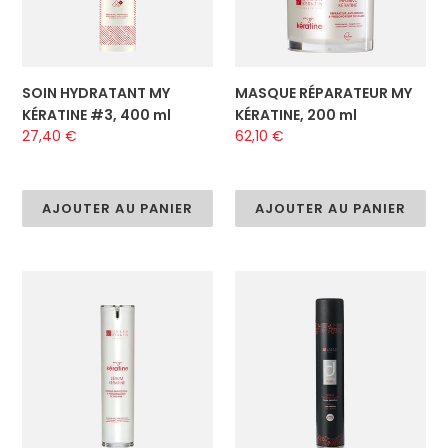
ml
SOIN HYDRATANT MY
MASQUE RÉPARATEUR MY
KÉRATINE #3, 400 ml
KÉRATINE, 200 ml
Prix
27,40 €
Prix
62,10 €
normal
normal
AJOUTER AU PANIER
AJOUTER AU PANIER
SÉRUM
LAQUE
THERMO-
FIXATION
PROTECTEUR
FORTE
MY
DIAMOND
KÉRATINE,
FINISH,
50
500
ml
ml