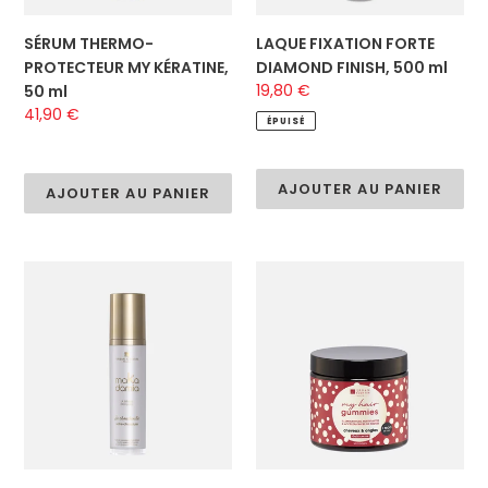
SÉRUM THERMO-
LAQUE FIXATION FORTE
PROTECTEUR MY KÉRATINE,
DIAMOND FINISH, 500 ml
Prix
19,80 €
50 ml
normal
Prix
41,90 €
ÉPUISÉ
normal
AJOUTER AU PANIER
AJOUTER AU PANIER
BRUME
MY
PARFUMÉE
HAIR
MAKADAMIA,
GUMMIES,
100
30
ml
GUMMIES
-
CURE
1
MOIS