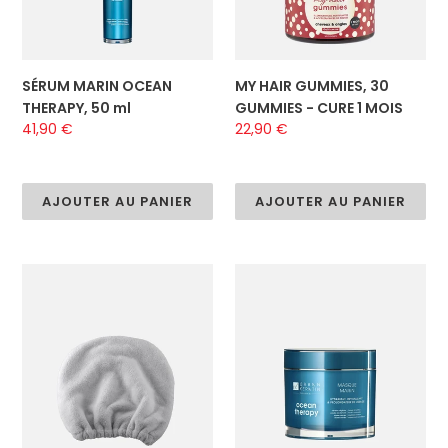
CURE
1
MOIS
SÉRUM MARIN OCEAN
MY HAIR GUMMIES, 30
THERAPY, 50 ml
GUMMIES - CURE 1 MOIS
Prix
41,90 €
Prix
22,90 €
normal
normal
AJOUTER AU PANIER
AJOUTER AU PANIER
CHARLOTTE
MASQUE
DE
MARIN
SOIN
OCEAN
POUR
THERAPY,
MASQUE
200
CAPILLAIRE
ml