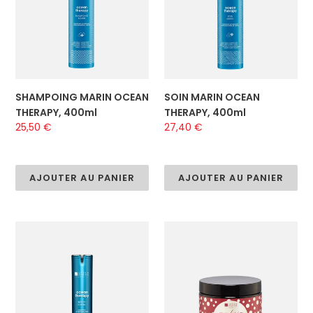
400ml
400ml
o
n
:
SHAMPOING MARIN OCEAN
SOIN MARIN OCEAN
THERAPY, 400ml
THERAPY, 400ml
Prix
25,50 €
Prix
27,40 €
normal
normal
AJOUTER AU PANIER
AJOUTER AU PANIER
SÉRUM
MY
MARIN
HAIR
OCEAN
GUMMIES,
THERAPY,
30
50
GUMMIES
ml
-