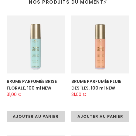
NOS PRODUITS DU MOMENT⚡️
BRUME
BRUME
PARFUMÉE
PARFUMÉE
BRISE
PLUIE
FLORALE,
DES
100
ÎLES,
ml
100
NEW
ml
NEW
BRUME PARFUMÉE BRISE
BRUME PARFUMÉE PLUIE
FLORALE, 100 ml NEW
DES ÎLES, 100 ml NEW
Prix
31,00 €
Prix
31,00 €
normal
normal
AJOUTER AU PANIER
AJOUTER AU PANIER