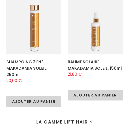
SHAMPOING
BAUME
2
SOLAIRE
EN
MAKADAMIA
1
SOLEIL,
MAKADAMIA
150ml
SOLEIL,
250ml
SHAMPOING 2 EN 1
BAUME SOLAIRE
MAKADAMIA SOLEIL,
MAKADAMIA SOLEIL, 150ml
Prix
21,80 €
250ml
normal
Prix
20,00 €
normal
AJOUTER AU PANIER
AJOUTER AU PANIER
LA GAMME LIFT HAIR ⚡️