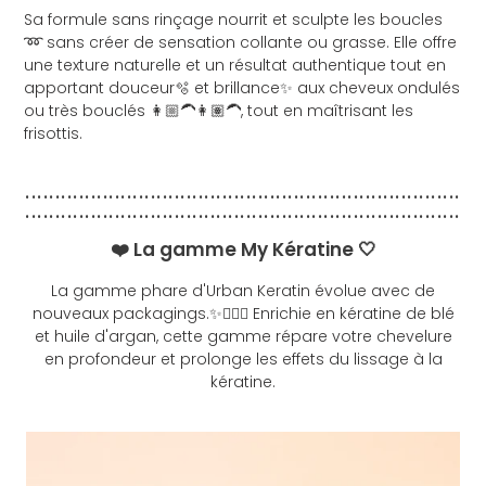
Sa formule sans rinçage nourrit et sculpte les boucles
➿ sans créer de sensation collante ou grasse. Elle offre
une texture naturelle et un résultat authentique tout en
apportant douceur🫧 et brillance✨ aux cheveux ondulés
ou très bouclés 👩🏼‍🦱👩🏽‍🦱, tout en maîtrisant les
frisottis.
.........................................................................
.........................................................................
❤️ La gamme My Kératine 🤍
La gamme phare d'Urban Keratin évolue avec de
nouveaux packagings.✨💁🏽‍♀️ Enrichie en kératine de blé
et huile d'argan, cette gamme répare votre chevelure
en profondeur et prolonge les effets du lissage à la
kératine.