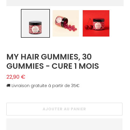
P
MY HAIR GUMMIES, 30
R
GUMMIES - CURE 1 MOIS
O
D
U
Prix
22,90 €
I
normal
🚚 Livraison gratuite à partir de 35€
T
E
N
V
E
AJOUTER AU PANIER
D
E
T
T