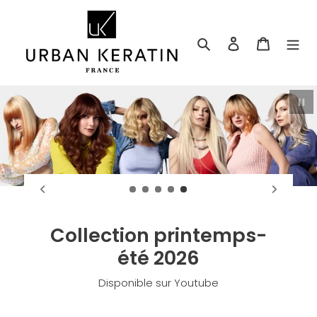
Passer
au
contenu
Rechercher
Se connecter
Panier
Mettre le
Collection printemps-
été 2026
Disponible sur Youtube