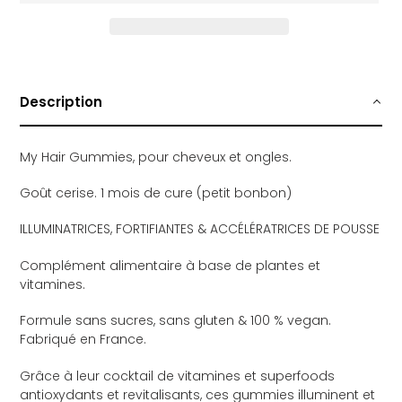
E
Ajout
d'un
produit
Description
à
votre
panier
My Hair Gummies, pour cheveux et ongles.
Goût cerise. 1 mois de cure (petit bonbon)
ILLUMINATRICES, FORTIFIANTES &
ACCÉLÉRATRICES DE POUSSE
Complément alimentaire à base de plantes et
vitamines.
Formule sans sucres, sans gluten & 100 % vegan.
Fabriqué en France.
Grâce à leur cocktail de vitamines et superfoods
antioxydants et revitalisants, ces gummies illuminent et