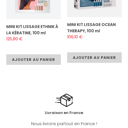
KÉRATINE,
ml
100
ml
MINI KIT LISSAGE OCEAN
MINI KIT LISSAGE ETHNIK À
THERAPY, 100 ml
LA KÉRATINE, 100 ml
Prix
106,10 €
Prix
125,80 €
normal
normal
AJOUTER AU PANIER
AJOUTER AU PANIER
Livraison en France
Nous livrons partout en France !