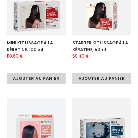
LA
LA
o
KÉRATINE,
KÉRATINE,
n
100
50ml
ml
:
MINI KIT LISSAGE À LA
STARTER KIT LISSAGE À LA
KÉRATINE, 100 ml
KÉRATINE, 50ml
Prix
118,60 €
Prix
58,40 €
normal
normal
AJOUTER AU PANIER
AJOUTER AU PANIER
MINI
MINI
KIT
KIT
LISSAGE
LISSAGE
ETHNIK
OCEAN
À
THERAPY,
LA
100