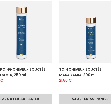
POING
t
SOIN
EUX
CHEVEUX
i
LÉS
BOUCLÉS
DAMIA,
MAKADAMIA,
o
200
n
ml
:
POING CHEVEUX BOUCLÉS
SOIN CHEVEUX BOUCLÉS
DAMIA, 250 ml
MAKADAMIA, 200 ml
 €
Prix
21,80 €
al
normal
AJOUTER AU PANIER
AJOUTER AU PANIER