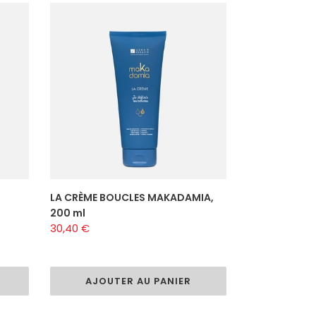
LA
CRÈME
BOUCLES
MAKADAMIA,
200
ml
LA CRÈME BOUCLES MAKADAMIA,
200 ml
Prix
30,40 €
normal
AJOUTER AU PANIER