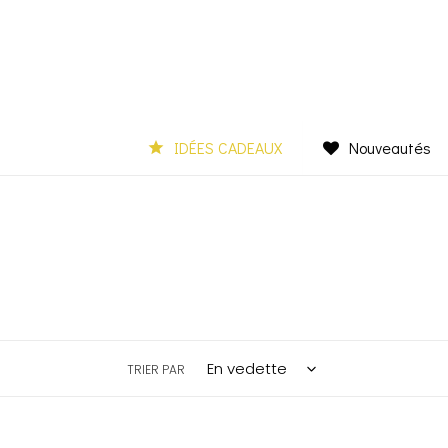
Passer
au
contenu
IDÉES CADEAUX
Nouveautés
TRIER PAR