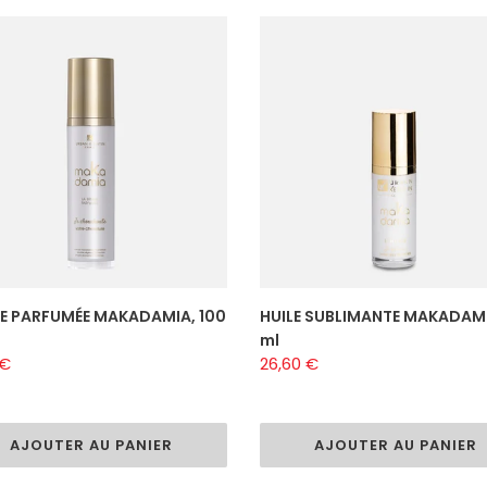
E
HUILE
UMÉE
SUBLIMANTE
DAMIA,
MAKADAMIA,
30
ml
E PARFUMÉE MAKADAMIA, 100
HUILE SUBLIMANTE MAKADAMI
ml
 €
Prix
26,60 €
al
normal
AJOUTER AU PANIER
AJOUTER AU PANIER