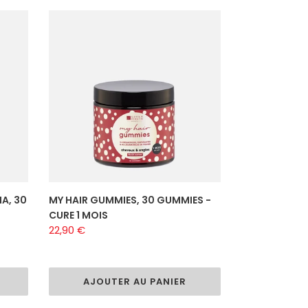
MY
HAIR
GUMMIES,
30
GUMMIES
-
CURE
1
MOIS
A, 30
MY HAIR GUMMIES, 30 GUMMIES -
CURE 1 MOIS
Prix
22,90 €
normal
AJOUTER AU PANIER