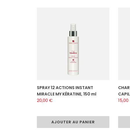
SPRAY
CHAR
12
DE
ACTIONS
SOIN
INSTANT
POUR
MIRACLE
MASQ
MY
CAPIL
KÉRATINE,
150
ml
SPRAY 12 ACTIONS INSTANT
CHAR
MIRACLE MY KÉRATINE, 150 ml
CAPIL
Prix
20,00 €
Prix
15,00
normal
norm
AJOUTER AU PANIER