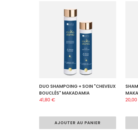
DUO
SHAM
SHAMPOING
CHEV
+
BOUC
SOIN
MAKA
"CHEVEUX
250
BOUCLÉS"
ml
MAKADAMIA
DUO SHAMPOING + SOIN "CHEVEUX
SHAM
BOUCLÉS" MAKADAMIA
MAKA
Prix
41,80 €
Prix
20,00
normal
norm
AJOUTER AU PANIER