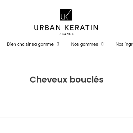
Bien choisir sa gamme
Nos gammes
Nos ingr
C
Cheveux bouclés
o
l
l
e
c