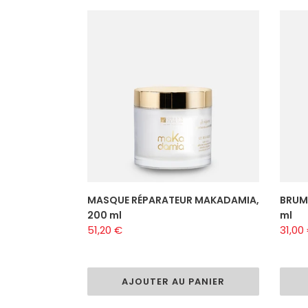
MASQUE
BRUM
RÉPARATEUR
PARF
MAKADAMIA,
MAKA
200
100
ml
ml
MASQUE RÉPARATEUR MAKADAMIA,
BRUM
200 ml
ml
Prix
51,20 €
Prix
31,00
normal
norm
AJOUTER AU PANIER