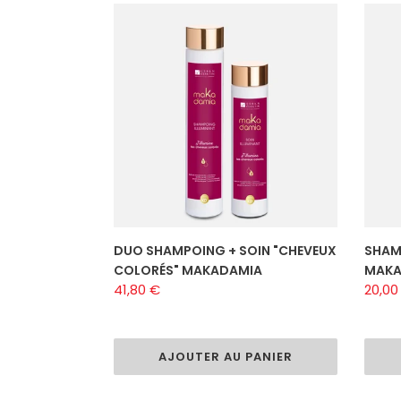
DUO
SHAM
SHAMPOING
CHEV
+
COLO
SOIN
MAKA
"CHEVEUX
250
COLORÉS"
ml
MAKADAMIA
DUO SHAMPOING + SOIN "CHEVEUX
SHAM
COLORÉS" MAKADAMIA
MAKA
Prix
41,80 €
Prix
20,00
normal
norm
AJOUTER AU PANIER