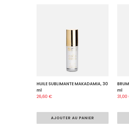
HUILE
BRUM
SUBLIMANTE
PARF
MAKADAMIA,
MAKA
30
100
ml
ml
HUILE SUBLIMANTE MAKADAMIA, 30
BRUM
ml
ml
Prix
26,60 €
Prix
31,00
normal
norm
AJOUTER AU PANIER