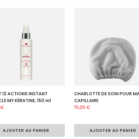
Y
CHARLOTTE
DE
ONS
SOIN
NT
POUR
CLE
MASQUE
CAPILLAIRE
INE,
 12 ACTIONS INSTANT
CHARLOTTE DE SOIN POUR M
LE MY KÉRATINE, 150 ml
CAPILLAIRE
 €
Prix
15,00 €
al
normal
AJOUTER AU PANIER
AJOUTER AU PANIER