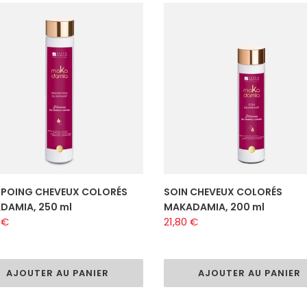
POING
t
SOIN
EUX
CHEVEUX
i
RÉS
COLORÉS
DAMIA,
MAKADAMIA,
o
200
n
ml
:
POING CHEVEUX COLORÉS
SOIN CHEVEUX COLORÉS
DAMIA, 250 ml
MAKADAMIA, 200 ml
 €
Prix
21,80 €
al
normal
AJOUTER AU PANIER
AJOUTER AU PANIER