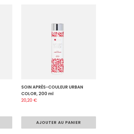
SOIN
APRÈS-
COULEUR
URBAN
COLOR,
200
ml
R
SOIN APRÈS-COULEUR URBAN
COLOR, 200 ml
Prix
20,20 €
normal
AJOUTER AU PANIER