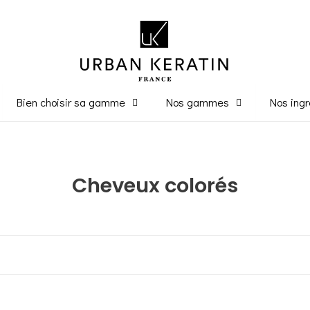
Bien choisir sa gamme
Nos gammes
Nos ingr
C
Cheveux colorés
o
l
l
e
c