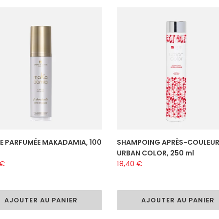
E
SHAMPOING
UMÉE
APRÈS-
DAMIA,
COULEUR
URBAN
COLOR,
250
ml
E PARFUMÉE MAKADAMIA, 100
SHAMPOING APRÈS-COULEU
URBAN COLOR, 250 ml
 €
Prix
18,40 €
al
normal
AJOUTER AU PANIER
AJOUTER AU PANIER