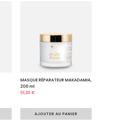
MASQUE
RÉPARATEUR
MAKADAMIA,
200
ml
MASQUE RÉPARATEUR MAKADAMIA,
200 ml
Prix
51,20 €
normal
AJOUTER AU PANIER