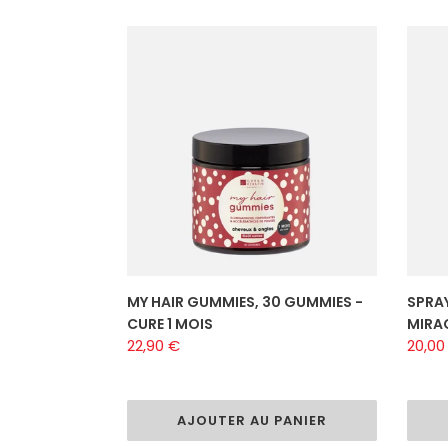
MY
SPRA
HAIR
12
GUMMIES,
ACTI
30
INSTA
GUMMIES
MIRA
-
MY
CURE
KÉRAT
1
150
MOIS
ml
MY HAIR GUMMIES, 30 GUMMIES -
SPRAY
CURE 1 MOIS
MIRAC
Prix
22,90 €
Prix
20,00
normal
norm
AJOUTER AU PANIER