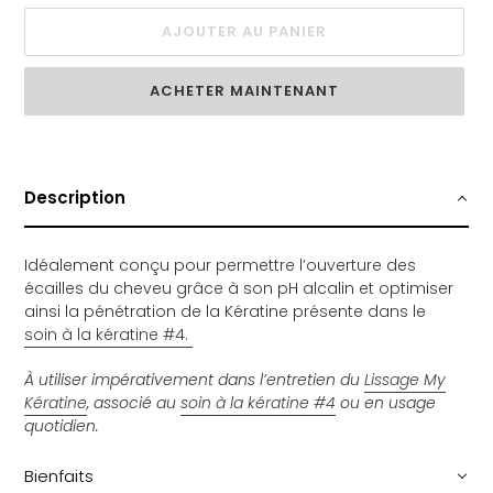
AJOUTER AU PANIER
ACHETER MAINTENANT
Ajout
d'un
produit
Description
à
votre
panier
Idéalement conçu pour permettre l’ouverture des
écailles du cheveu grâce à son pH alcalin et optimiser
ainsi la pénétration de la Kératine présente dans le
soin à la kératine #4.
À utiliser impérativement dans l’entretien du
Lissage My
Kératine
, associé au
soin à la kératine #4
ou en usage
quotidien.
Bienfaits