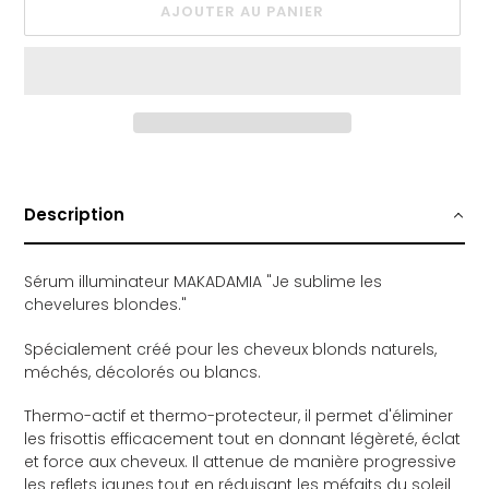
AJOUTER AU PANIER
Ajout
d'un
produit
Description
à
votre
panier
Sérum illuminateur MAKADAMIA "Je sublime les
chevelures blondes."
Spécialement créé pour les cheveux blonds naturels,
méchés, décolorés ou blancs.
Thermo-actif et thermo-protecteur, il permet d'éliminer
les frisottis efficacement tout en donnant légèreté, éclat
et force aux cheveux. Il attenue de manière progressive
les reflets jaunes tout en réduisant les méfaits du soleil